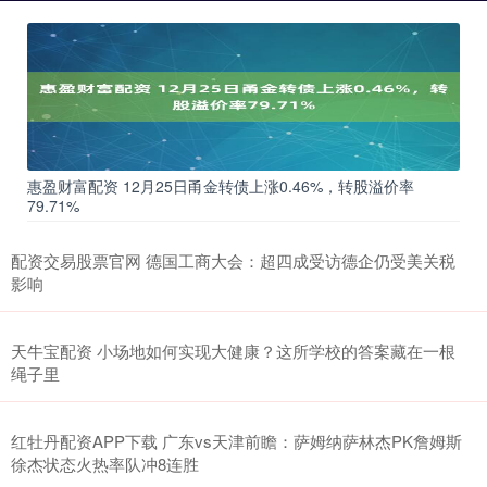
惠盈财富配资 12月25日甬金转债上涨0.46%，转股溢价率
79.71%
配资交易股票官网 德国工商大会：超四成受访德企仍受美关税
影响
天牛宝配资 小场地如何实现大健康？这所学校的答案藏在一根
绳子里
红牡丹配资APP下载 广东vs天津前瞻：萨姆纳萨林杰PK詹姆斯
徐杰状态火热率队冲8连胜