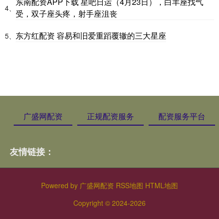
东南配资APP下载 星吧日运（4月23日），白羊座找气
4、
受，双子座头疼，射手座沮丧
东方红配资 容易和旧爱重蹈覆辙的三大星座
5、
广盛网配资
正规配资服务
配资服务平台
友情链接：
Powered by
广盛网配资
RSS地图
HTML地图
Copyright
© 2024-2026