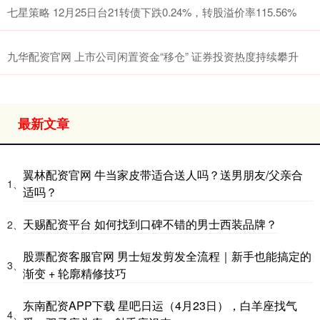
七星策略 12月25日台21转债下跌0.24%，转股溢价率115.56%
九华配资官网 上市公司闲置资金“移仓” 证券投资热度持续攀升
最新文章
翼林配资官网 牛当家皮带适合送人吗？送男朋友/父亲合
1、
适吗？
天赐配资平台 如何找到口碑不错的男士西装品牌？
2、
股票配资客服官网 男士短发剪发全流程｜新手也能搞定的
3、
渐变 + 轮廓精修技巧
东南配资APP下载 星吧日运（4月23日），白羊座找气
4、