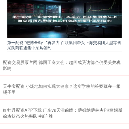
第一配资 “进博全勤生”再发力 百联集团牵头上海交易团大型零售
采购商联盟集中采购签约
配资交易股票官网 德国工商大会：超四成受访德企仍受美关税
影响
天牛宝配资 小场地如何实现大健康？这所学校的答案藏在一根
绳子里
红牡丹配资APP下载 广东vs天津前瞻：萨姆纳萨林杰PK詹姆斯
徐杰状态火热率队冲8连胜