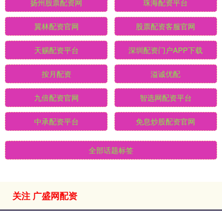
扬州股票配资网
珠海配资平台
翼林配资官网
股票配资客服官网
天赐配资平台
深圳配资门户APP下载
按月配资
溢诚优配
九倍配资官网
智选网配资平台
中承配资平台
免息炒股配资官网
全部话题标签
关注 广盛网配资