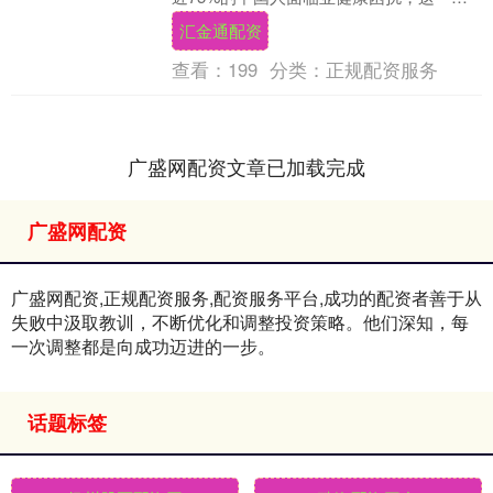
据直观反映出大众对健康管理的迫切需
汇金通配资
求。 与此同时，....
查看：
199
分类：
正规配资服务
广盛网配资文章已加载完成
广盛网配资
广盛网配资,正规配资服务,配资服务平台,成功的配资者善于从
失败中汲取教训，不断优化和调整投资策略。他们深知，每
一次调整都是向成功迈进的一步。
话题标签