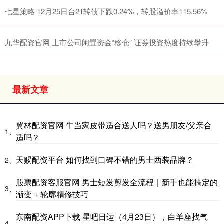
七星策略 12月25日台21转债下跌0.24%，转股溢价率115.56%
九华配资官网 上市公司闲置资金“移仓” 证券投资热度持续攀升
最新文章
翼林配资官网 牛当家皮带适合送人吗？送男朋友/父亲合
1、
适吗？
天赐配资平台 如何找到口碑不错的男士西装品牌？
2、
股票配资客服官网 男士短发剪发全流程｜新手也能搞定的
3、
渐变 + 轮廓精修技巧
东南配资APP下载 星吧日运（4月23日），白羊座找气
4、