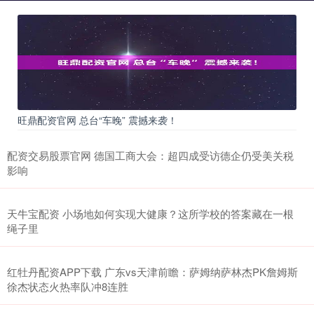
旺鼎配资官网 总台“车晚” 震撼来袭！
配资交易股票官网 德国工商大会：超四成受访德企仍受美关税
影响
天牛宝配资 小场地如何实现大健康？这所学校的答案藏在一根
绳子里
红牡丹配资APP下载 广东vs天津前瞻：萨姆纳萨林杰PK詹姆斯
徐杰状态火热率队冲8连胜