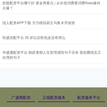
炒股配资平台哪个好 黄金周看点 | 从长假消费看消费Reits缘何
火爆？
找人配资APP下载 天汽模拟易主乌鲁木齐国资
恒盛优配平台 25 岁以后割包皮还有用么
华盛通配资平台 精辟透彻人生哲理感悟句子语录 朋友圈现实又
在理的句子
广盛网配资
正规配资服务
配资服务平台