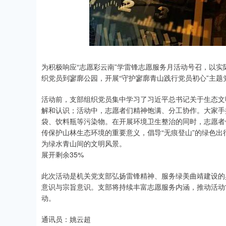
为积极响应“志愿彩云南”学雷锋志愿服务月活动号召，以
织党员到寥廓公园，开展“守护寥廓青山践行党员初心”主题
活动前，支部组织党员集中学习了习近平总书记关于生态文
解和认识；活动中，志愿者们精神饱满、分工协作。大家手
袋、饮料瓶等污染物。在开展环境卫生整治的同时，志愿者
传保护山林生态环境的重要意义，倡导“无痕登山”的绿色
为绿水青山间的文明风景。
展开剩余35%
此次活动是机关党支部弘扬雷锋精神、服务绿美曲靖建设的
意识与宗旨意识。支部将持续丰富志愿服务内涵，推动活动
动。
通讯员：姚云超