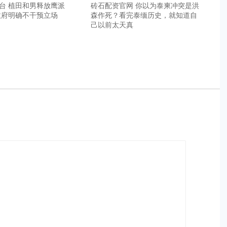
台 植田和男释放鹰派
砖石配资官网 你以为泰柬冲突是洪
政府明确不干预立场
森作死？看完泰缅历史，就知道自
己以前太天真