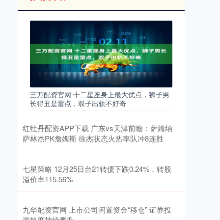
三万配资官网 十二星座身上最大优点，狮子男
长得丑是雷点，双子出轨不好奇
红牡丹配资APP下载 广东vs天津前瞻：萨姆纳
萨林杰PK詹姆斯 徐杰状态火热率队冲8连胜
七星策略 12月25日台21转债下跌0.24%，转股
溢价率115.56%
九华配资官网 上市公司闲置资金“移仓” 证券投
资热度持续攀升