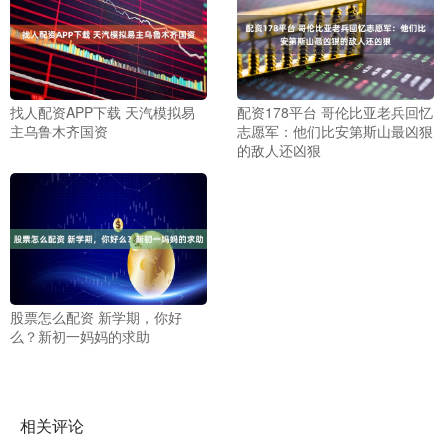
找人配资APP下载 天汽模拟易
配资178平台 哥伦比亚老兵回忆
主乌鲁木齐国资
志愿军：他们比安第斯山最凶狠
的敌人还凶狠
股票怎么配资 新学期，你好
么？新初一妈妈的求助
相关评论