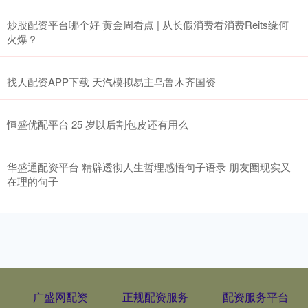
炒股配资平台哪个好 黄金周看点 | 从长假消费看消费Reits缘何
火爆？
找人配资APP下载 天汽模拟易主乌鲁木齐国资
恒盛优配平台 25 岁以后割包皮还有用么
华盛通配资平台 精辟透彻人生哲理感悟句子语录 朋友圈现实又
在理的句子
广盛网配资
正规配资服务
配资服务平台